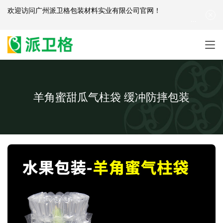
欢迎访问
广州派卫格包装材料实业有限公司官网
！
产品咨询：
139-2881-3341
|
English
| 网站地图
羊角蜜甜瓜气柱袋 缓冲防摔包装