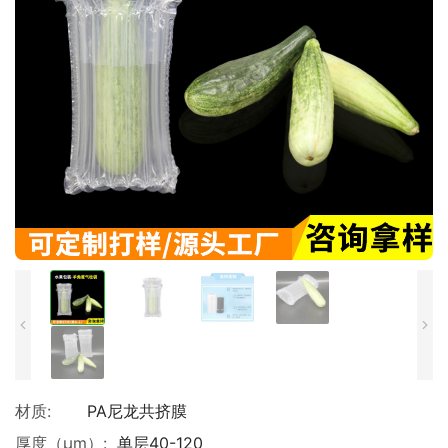
材质:
PA尼龙共挤膜
厚度（μm）:
单层40-120