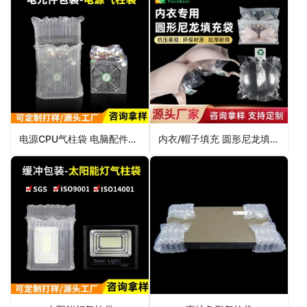
电源CPU气柱袋 电脑配件缓冲保护包装
内衣/帽子填充 圆形尼龙填充袋