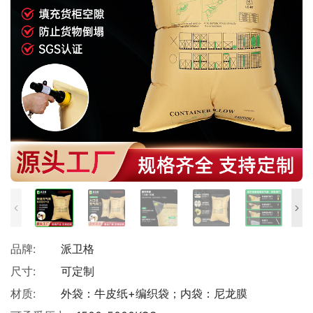
品牌:
派卫格
尺寸:
可定制
材质:
外袋：牛皮纸+编织袋；内袋：尼龙膜