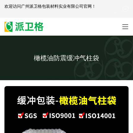
欢迎访问
广州派卫格包装材料实业有限公司官网
！
产品咨询：
139-2881-3341
|
English
| 网站地图
橄榄油防震缓冲气柱袋