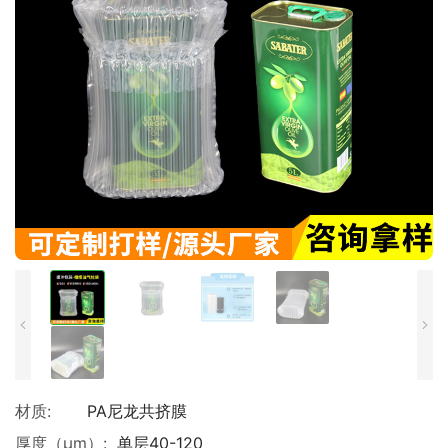
材质:
PA尼龙共挤膜
厚度（μm）:
单层40-120