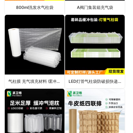
800ml洗发水气柱袋
A阀门集装箱充气袋
气柱膜 充气填充材料 缓冲包装
LED灯管气柱袋防破损快递保护