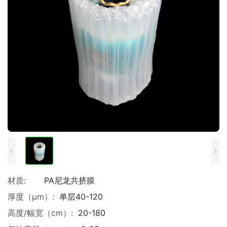
材质:
PA尼龙共挤膜
厚度（μm）:
单层40-120
高度/幅宽（cm）:
20-180