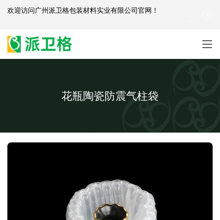
欢迎访问
广州派卫格包装材料实业有限公司官网
！
产品咨询：
139-2881-3341
|
English
| 网站地图
花瓶陶瓷防震气柱袋