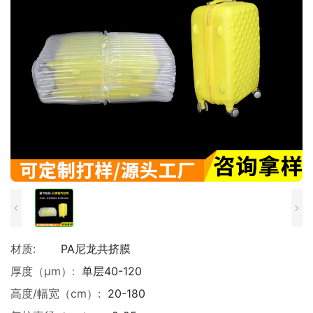
材质:
PA尼龙共挤膜
厚度（μm）:
单层40-120
高度/幅宽（cm）:
20-180