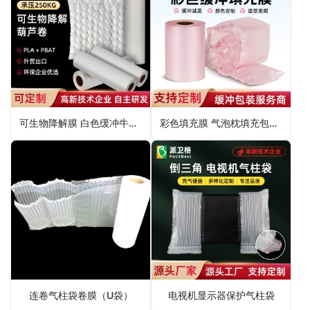
可生物降解膜 白色缓冲牛皮纸葫芦膜
彩色填充膜 气泡枕填充包裹膜
连卷气柱袋卷膜（U袋）
电视机显示器保护气柱袋