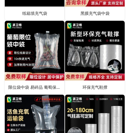
纸箱填充气袋
黑膜充气袋中袋
限位袋中袋 易碎品 葡萄保护包装
环保充气鞋撑