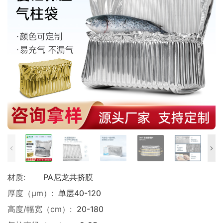
材质:
PA尼龙共挤膜
厚度（μm）:
单层40-120
高度/幅宽（cm）:
20-180