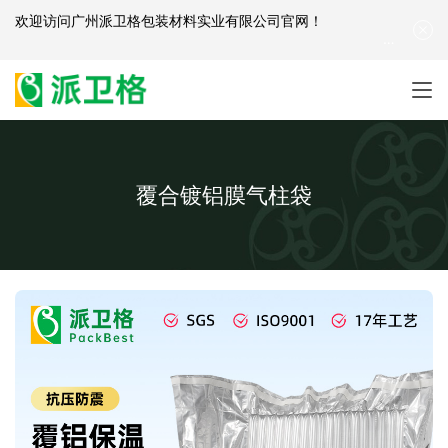
欢迎访问
广州派卫格包装材料实业有限公司官网
！
产品咨询：
139-2881-3341
|
English
| 网站地图
覆合镀铝膜气柱袋