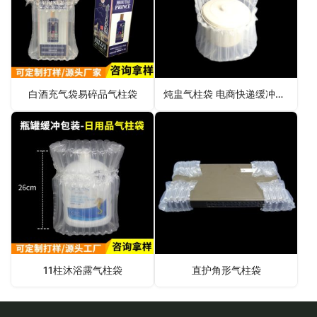
白酒充气袋易碎品气柱袋
炖盅气柱袋 电商快递缓冲包装
11柱沐浴露气柱袋
直护角形气柱袋