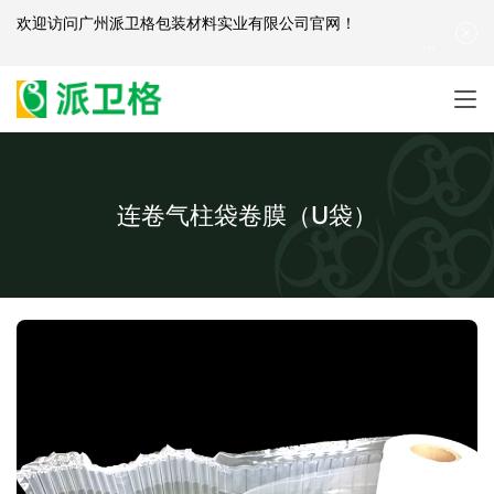
欢迎访问
广州派卫格包装材料实业有限公司官网
！
产品咨询：
139-2881-3341
|
English
| 网站地图
连卷气柱袋卷膜（U袋）