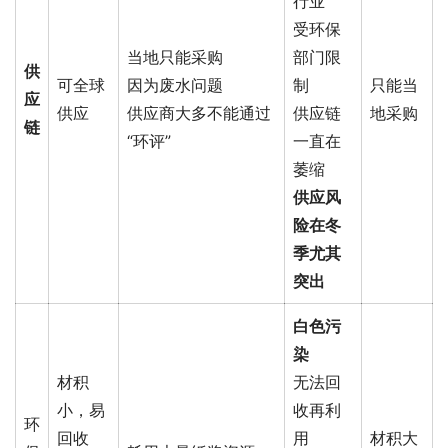
行业
受环保
当地只能采购
部门限
供
可全球
因为废水问题
制
只能当
应
供应
供应商大多不能通过
供应链
地采购
链
“环评”
一直在
萎缩
供应风
险在冬
季尤其
突出
白色污
染
材积
无法回
小，易
收再利
环
回收
用
材积大