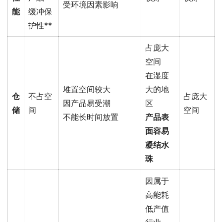
受环境因素影响
能
缓冲保
护性**
占庞大
空间
在湿度
堆置空间较大
大的地
仓
不占空
占庞大
因产品易受潮
区
储
间
空间
不能长时间放置
产品表
面容易
凝结水
珠
因属于
高能耗
低产值