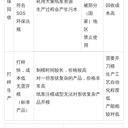
保
耗用大量纸浆资源
符合
被部分
回收成
回
生产过程会产生污水
SGS
（国
本高
收
环保法
家）地
规
区
禁止使
用
需要开
打样
刀模
快，成
制模时间较长，价格较高
打
生产工
本低
对一些形状复杂的产品，价格非
样
艺自动
无需开
常高
生
化程度
模
纸浆注模成型无法对形状复杂产
产
低
（标准
品开模
产能相
产品）
较对低