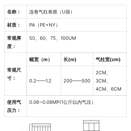
名称：
连卷气柱卷膜（U袋）
材质：
PA（PE+NY）
常规厚
50、60、75、100UM
度：
幅宽（m）
长(m)
气柱宽(cm)
常规尺
2CM、
寸：
0.2——1.2
200——500
3CM、
4CM、6CM
使用气
0.06~0.08MP(1公斤以内气压）
压力：