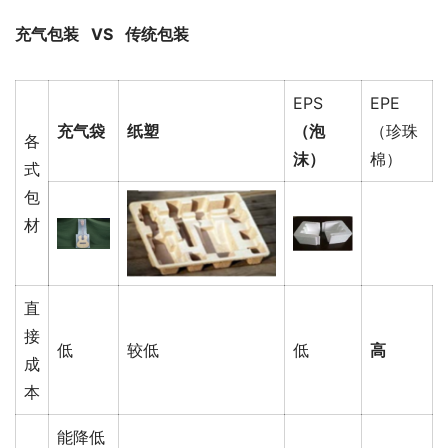
充气包装   VS   传统包装
EPS
EPE
充气袋
纸塑
（泡
（珍珠
各
沫）
棉）
式
包
材
直
接
低
较低
低
高
成
本
能降低