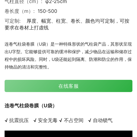
气柱直径（cm）:
φ2-25cm
卷长度（m）:
150-500
可定制:
厚度、幅宽、柱宽、卷长、颜色均可定制，可按
要求在卷材上打虚线
连卷气柱袋卷膜（U袋）是一种特殊形状的气柱袋产品，其形状呈现
出U字型。它能够提供可靠的缓冲和保护，减少物品在运输和储存过
程中的损坏风险。同时，U袋还能起到隔离、防潮和防尘的作用，保
持物品的清洁和完整性。
在线客服
连卷气柱袋卷膜（U袋）
√ 
抗震抗压   
√ 
安全无毒 
√
 不占空间   
√
 自动锁气