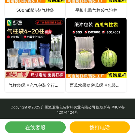
500ml清洁剂气柱袋
平板电脑气柱袋气泡柱
气柱袋缓冲充气包装全行业解决方案
西瓜水果哈密瓜缓冲包装气柱袋
Copyright ©2025 广州派卫格包装材料实业有限公司 版权所有
粤ICP备
12074424号
在线客服
拨打电话
地图
QQ
电话
微信