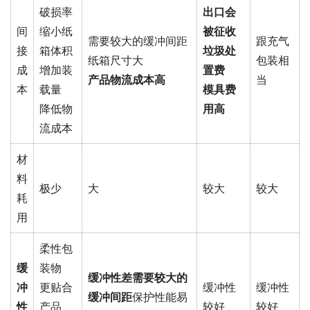
破损率
出口会
间
缩小纸
被征收
需要较大的缓冲间距
跟充气
接
箱体积
垃圾处
纸箱尺寸大
包装相
成
增加装
置费
产品物流成本高
当
本
载量
模具费
降低物
用高
流成本
材
料
极少
大
较大
较大
耗
用
柔性包
缓
装物
缓冲性差
需要较大的
冲
更贴合
缓冲性
缓冲性
缓冲间距
保护性能易
性
产品
较好
较好