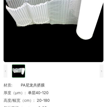
材质:
PA尼龙共挤膜
厚度（μm）:
单层40-120
高度/幅宽（cm）:
20-180