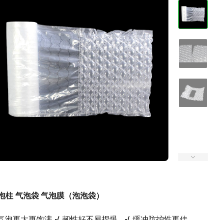
泡柱 气泡袋 气泡膜（泡泡袋）
气泡更大更饱满 
√
 韧性好不易捏爆   
√
 缓冲防护性更佳