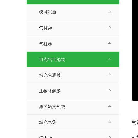
缓冲纸垫
气柱袋
气柱卷
可充气气泡袋
填充包裹膜
生物降解膜
集装箱充气袋
填充气袋
气
√ 
袋中袋