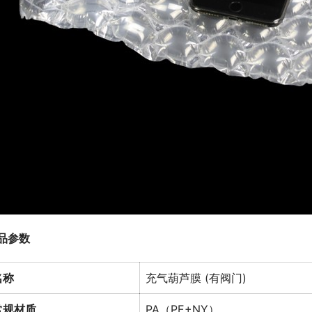
品参数
名称
充气葫芦膜 (有阀门)
常规材质
PA（PE+NY）