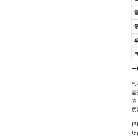
一
气
需
装
度
根
场