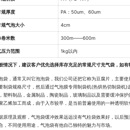
常规厚度
PA：50um、60um
常规气泡大小
4cm
单卷米数
300m——600m
气压力范围
1kg以内
般情况下，
建议客户优先选择库存充足的常规尺寸充气袋，如有
泡袋，通常又叫它泡泡袋，我们公司还把它称为豆腐片，主要使
要制袋规格尺寸，然后通过气泡膜专用制袋机{热烘热切制袋机}
，塑料制品，金属制品，陶瓷制品，玻璃制品以及需要缓冲保护的
聚乙烯加工而成，由于入市较早，是当前普遍使用的一种透明软
据原理及观察，气泡袋缓冲效果远远没有气柱袋效果好，以后预
合，不同使用用途，气泡袋有他自己独特的魅力与市场。