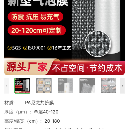
材质:
PA尼龙共挤膜
厚度（μm）:
单层40-120
高度/幅宽（cm）:
20-180