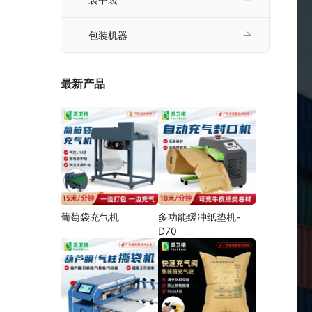
包装机器
最新产品
葡萄袋充气机
多功能缓冲纸垫机-
D70