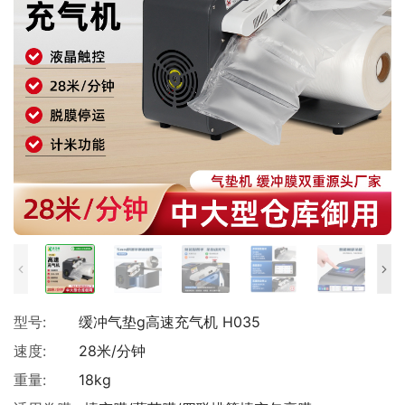
型号:
缓冲气垫g高速充气机 H035
速度:
28米/分钟
重量:
18kg