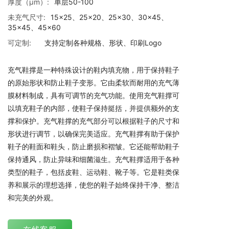
厚度（μm）:
单层50-100
未充气尺寸:
15×25、25×20、25×30、30×45、
35×45、45×60
可定制:
支持定制各种规格、形状、印刷Logo
充气鞋撑是一种特殊设计的鞋内填充物，用于保持鞋子
的原始形状和防止鞋子变形。它由柔软而耐用的充气薄
膜材料制成，具有可调节的充气功能。使用充气鞋撑可
以填充鞋子的内部，使鞋子保持挺括，并提供额外的支
撑和保护。充气鞋撑的充气部分可以根据鞋子的尺寸和
形状进行调节，以确保完美适应。充气鞋撑有助于保护
鞋子的鞋面和鞋头，防止磨损和褶皱。它还能帮助鞋子
保持通风，防止异味和细菌滋生。充气鞋撑适用于各种
类型的鞋子，包括皮鞋、运动鞋、靴子等。它是鞋类保
养和展示的理想选择，使您的鞋子始终保持干净、整洁
和完美的外观。