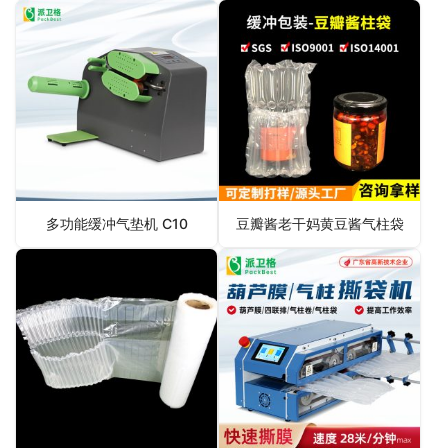
多功能缓冲气垫机 C10
豆瓣酱老干妈黄豆酱气柱袋