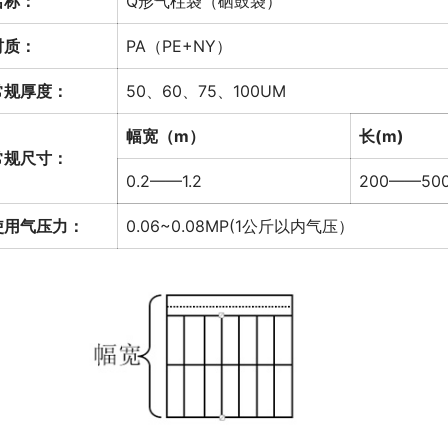
名称：
Q形气柱袋（硒鼓袋）
材质：
PA（PE+NY）
常规厚度：
50、60、75、100UM
幅宽（m）
长(m)
常规尺寸：
0.2——1.2
200——50
使用气压力：
0.06~0.08MP(1公斤以内气压）