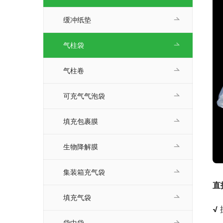
缓冲纸垫
气柱袋
气柱卷
可充气气泡袋
填充包裹膜
生物降解膜
集装箱充气袋
直
填充气袋
√ 
袋中袋