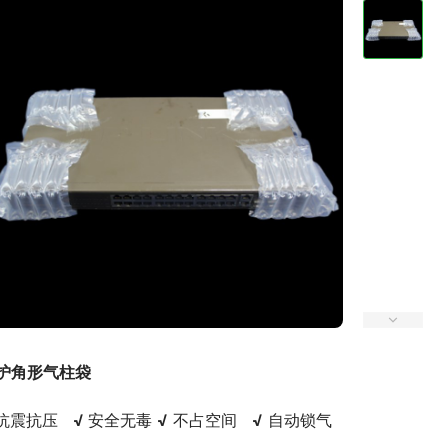
护角形气柱袋
抗震抗压   
√ 
安全无毒 
√
 不占空间   
√
 自动锁气