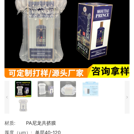
材质:
PA尼龙共挤膜
厚度（μm）:
单层40-120