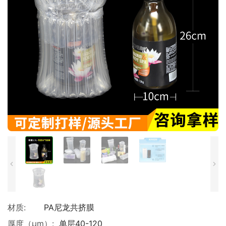
材质:
PA尼龙共挤膜
厚度（μm）:
单层40-120