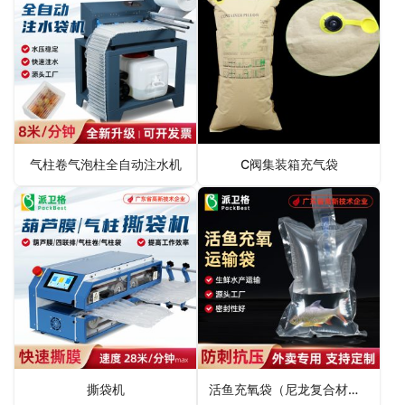
气柱卷气泡柱全自动注水机
C阀集装箱充气袋
撕袋机
活鱼充氧袋（尼龙复合材质）