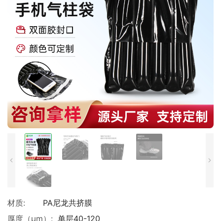
材质:
PA尼龙共挤膜
厚度（μm）:
单层40-120