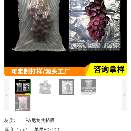
材质:
PA尼龙共挤膜
厚度（μm）:
单层50-100