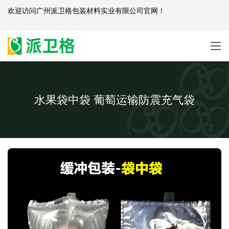
欢迎访问
广州派卫格包装材料实业有限公司官网
！
产品咨询：
139-2881-3341
|
English
| 网站地图
水果袋中袋 葡萄运输防震充气袋