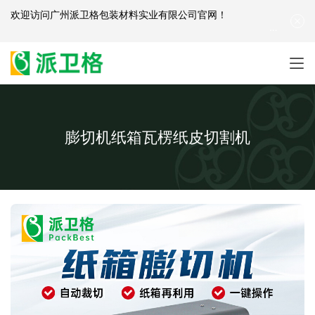
欢迎访问
广州派卫格包装材料实业有限公司官网
！
产品咨询：
139-2881-3341
|
English
| 网站地图
膨切机纸箱瓦楞纸皮切割机