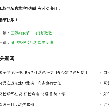
卫格包装真挚地祝福所有劳动者们：
动节快乐！
一篇：
国际妇女节 | 向“她”致敬！
一篇：
派卫格包装祝您端午安康
关新闻
袋子能循环使用吗？可以循环使用多少次？循环使用对性能有没有影响？
自
货品在运输途中受损，商家也有责任！
网
奶粉罐气柱袋-奶粉寄送 防碰撞 防凹罐
如
春晖三月，聚焦成都
红