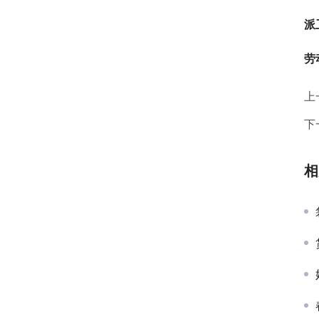
派
劳
上
下
相