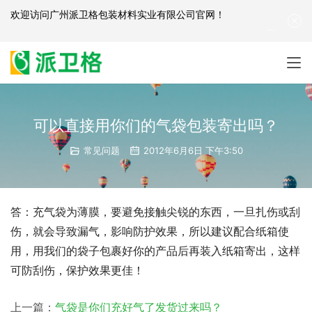
欢迎访问
广州派卫格包装材料实业有限公司官网
！
产品咨询：
139-2881-3341
|
English
| 网站地图
可以直接用你们的气袋包装寄出吗？
常见问题
2012年6月6日 下午3:50
答：充气袋为薄膜，要避免接触尖锐的东西，一旦扎伤或刮
伤，就会导致漏气，影响防护效果，所以建议配合纸箱使
用，用我们的袋子包裹好你的产品后再装入纸箱寄出，这样
可防刮伤，保护效果更佳！
上一篇：
气袋是你们充好气了发货过来吗？