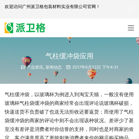
欢迎访问
广州派卫格包装材料实业有限公司官网
！
产品咨询：
139-2881-3341
|
English
| 网站地图
气柱缓冲袋应用
产品资讯
,
新闻动态
2017年6月22日 下午4:31
气柱缓冲袋，以玻璃杯为例进入到淘宝天猫，一般没有使用
玻璃杯气柱袋缓冲袋的商家经常会出现评论说玻璃杯破损，
快递送货不负责破了也送无法拒收还要返货；而使用了气柱
袋缓冲袋的商家的评论中则不会出现该种状况。差评少了甚
至没有差评是消费者对你信誉的支持，同时也是对商家的肯
定，客户满意度高了更能刺激消费者来你的网店购买物品。