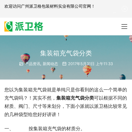
欢迎访问
广州派卫格包装材料实业有限公司官网
！
产品咨询：
139-2881-3341
|
English
| 网站地图
集装箱充气袋分类
产品资讯
,
新闻动态
2017年5月31日 上午11:33
您以为集装箱充气袋就是单纯只是你看到的这么一个简单的
充气袋吗？！其实不然，
集装箱充气袋分类
可以根据不同的
材质、阀门、尺寸等来划分，下面小派就以派卫格比较常见
的几种袋型给您好好讲讲！
一、          按集装箱充气袋的材质分。