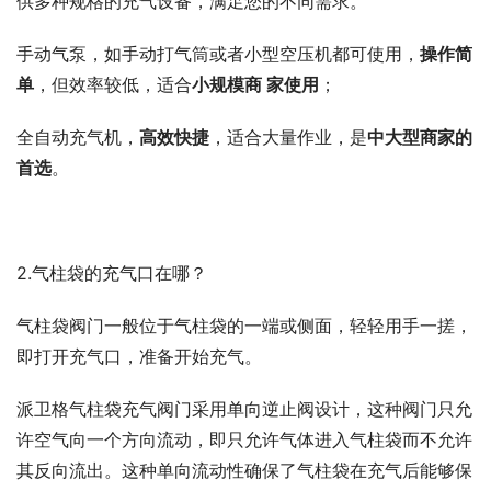
供多种规格的充气设备，满足您的不同需求。
手动气泵，如手动打气筒或者小型空压机都可使用，
操作简
单
，但效率较低，适合
小规模商
家使用
；
全自动充气机，
高效快捷
，适合大量作业，是
中大型商家的
首选
。
2.气柱袋的充气口在哪？
气柱袋阀门一般位于气柱袋的一端或侧面，轻轻用手一搓，
即打开充气口，准备开始充气。
派卫格气柱袋充气阀门采用单向逆止阀设计，这种阀门只允
许空气向一个方向流动，即只允许气体进入气柱袋而不允许
其反向流出。这种单向流动性确保了气柱袋在充气后能够保