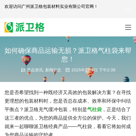
欢迎访问
广州派卫格包装材料实业有限公司官网
！
产品咨询：
139-2881-3341
|
English
| 网站地图
如何确保商品运输无损？派卫格气柱袋来帮
您！
产品资讯
,
新闻动态
2025年3月8日 下午2:39
您是否希望找到一种既经济又高效的包装解决方案？在寻找
更理想的包装材料时，您是否总在成本、效率和环保中纠结
平衡点？派卫格充气缓冲包装，特别是
气柱袋
，正是结合了
这三者的优点，为您的商品提供全方位的保护。今天，我们
就来一起聊聊派卫格经典产品——气柱袋，看看它将如何成
为您商品运输的守护者。