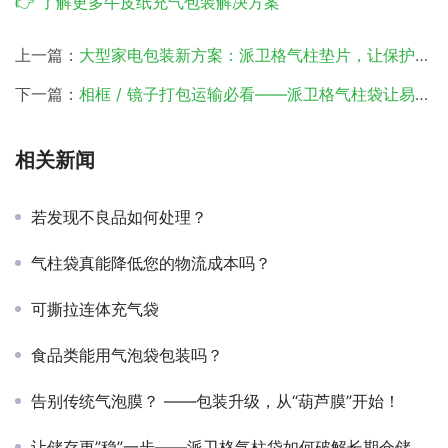
👉 了解更多牛皮纸充气包装解决方案
上一篇：
大型家电包装新方案：派卫格气柱垫片，让保护与效率双提升
下一篇：
相框 / 镜子打包运输必看——派卫格气柱袋让易碎品运输化险为夷！
相关新闻
若发现不良品如何处理？
气柱袋真能降低您的物流成本吗？
可撕拉连体充气袋
食品类能用气泡袋包装吗？
告别传统气泡膜？ ——包装升级，从“葫芦膜”开始！
让储存更”稳”一步——派卫格气柱袋如何破解长期仓储痛点？