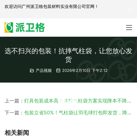
欢迎访问
广州派卫格包装材料实业有限公司官网
！
产品咨询：
139-2881-3341
|
English
| 网站地图
选不扫兴的包装！抗摔气柱袋，让您放心发
货
产品视频
2026年2月10日 下午2:12
00:00 / 00:33
上一篇：
灯具包装成本高？多种气柱袋方案实现降本不降保护！
下一篇：
包装立省50%！气柱袋让羽毛球打包即发货，降本增效
相关新闻