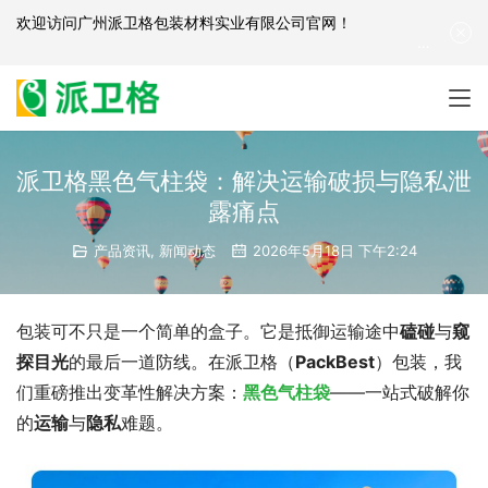
欢迎访问
广州派卫格包装材料实业有限公司官网
！
产品咨询：
139-2881-3341
|
English
| 网站地图
派卫格黑色气柱袋：解决运输破损与隐私泄
露痛点
产品资讯
,
新闻动态
2026年5月18日 下午2:24
包装可不只是一个简单的盒子。它是抵御运输途中
磕碰
与
窥
探目光
的最后一道防线。在派卫格（
PackBest
）包装，我
们重磅推出变革性解决方案：
黑色气柱袋
——一站式破解你
的
运输
与
隐私
难题。