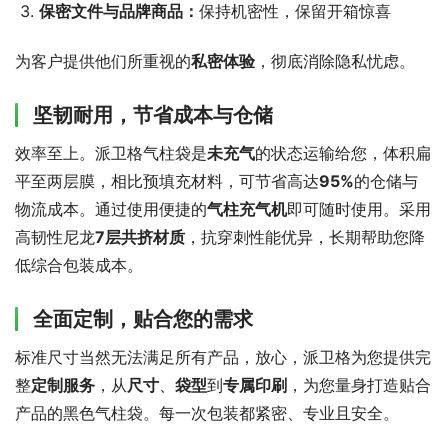
保密文件与品牌商品：
保持机密性，保留开箱惊喜
为客户提供他们所重视的
私密体验
，彻底消除隐私忧虑。
坚韧耐用，节省成本与仓储
效率至上。派卫格气柱袋是
未充气
的状态运输给您，体积扁
平至两层膜，相比预填充材料，可节省高达
95%
的仓储与
物流成本。通过使用便捷的
气柱充气机
即可随时使用。采用
高韧性尼龙
7层共挤材质
，抗穿刺性能优异，长期帮助您降
低综合包装成本。
全面定制，贴合您的需求
标准尺寸当然无法满足所有产品，放心，派卫格为您提供完
整
定制服务
，从
尺寸
、
袋型
到
专属印刷
，为您量身打造贴合
产品的黑色气柱袋。每一次包装都紧密、专业且安全。