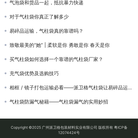
气泡袋和货品一起，抵抗暴力快递
对于气柱袋你真正了解多少
易碎品运输，气柱袋真的靠谱吗？
致敬最美的“她” | 柔软是你 勇敢是你 春天是你
买气柱袋如何选择一个靠谱的气柱袋厂家？
充气袋优势及选购技巧
相框 / 镜子打包运输必看——派卫格气柱袋让易碎品运输化险为夷！
气柱袋防漏气秘籍——气柱袋漏气的实用妙招
Copyright ©2025 广州派卫格包装材料实业有限公司 版权所有
粤ICP备
12074424号