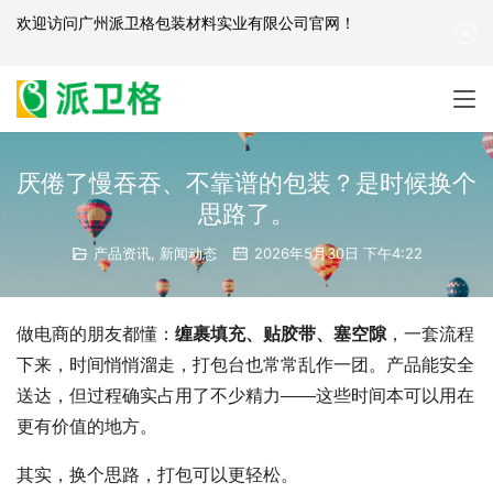
欢迎访问
广州派卫格包装材料实业有限公司官网
！
产品咨询：
139-2881-3341
|
English
| 网站地图
厌倦了慢吞吞、不靠谱的包装？是时候换个
思路了。
产品资讯
,
新闻动态
2026年5月30日 下午4:22
做电商的朋友都懂：
缠裹填充、贴胶带、塞空隙
，一套流程
下来，时间悄悄溜走，打包台也常常乱作一团。产品能安全
送达，但过程确实占用了不少精力——这些时间本可以用在
更有价值的地方。
其实，换个思路，打包可以更轻松。