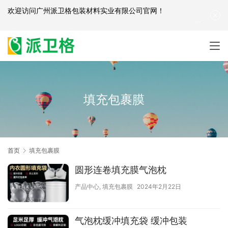
欢迎访问
广州派卫格包装材料实业有限公司官网
！
产品咨询：
139-2881-3341
|
English
| 网站地图
填充包裹膜
首页
填充包裹膜
圆形连卷填充膜气泡枕
产品中心
,
填充包裹膜
2024年2月22日
气泡枕缓冲填充袋 缓冲包装