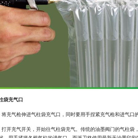
柱袋充气口
、将充气枪伸进气柱袋充气口，同时要用手捏紧充气枪和进气口
、打开充气开关，开始往气柱袋充气。传统的油墨阀门的气柱袋
候，用手揉搓各根气柱的进气口。而派卫格使用最新无油墨印刷