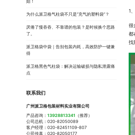
始！
1
为什么派卫格气柱袋不只是”充气的塑料袋”？
很
厌倦了慢吞吞、不靠谱的包装？是时候换个思路
都
了。
找
派卫格袋中袋｜告别包装内耗，高效防护一键兼
得
派卫格黑色气柱袋：解决运输破损与隐私泄露痛
点
联系我们
广州派卫格包装材料实业有限公司
产品咨询：
13928813341
（推荐）
公司总机：020-82050089
客户经理：020-82451109-807
公司传真：020-82050177