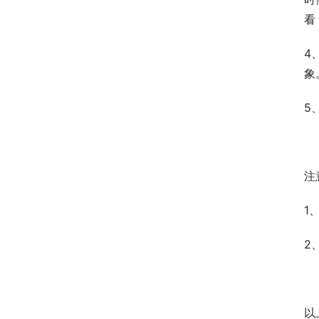
看
4
象
5
注
1
2
以