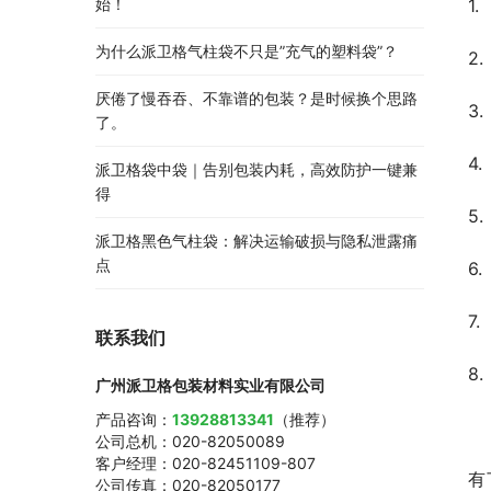
始！
1
为什么派卫格气柱袋不只是”充气的塑料袋”？
2
厌倦了慢吞吞、不靠谱的包装？是时候换个思路
3
了。
4
派卫格袋中袋｜告别包装内耗，高效防护一键兼
得
5
派卫格黑色气柱袋：解决运输破损与隐私泄露痛
点
6
7
联系我们
8
广州派卫格包装材料实业有限公司
产品咨询：
13928813341
（推荐）
公司总机：020-82050089
客户经理：020-82451109-807
有
公司传真：020-82050177