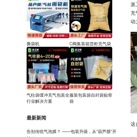
派
充
动
撕袋机
C阀集装箱货柜充气袋
气柱袋缓冲充气包装全
服装包装袋自封袋贴骨
行业解决方案
袋
最新新闻
这
告别传统气泡膜？ ——包装升级，从“葫芦膜”开