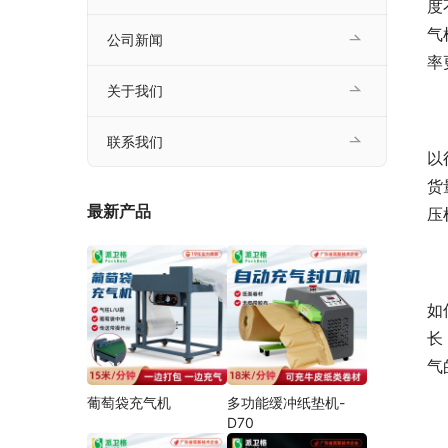
度
气
公司新闻
率
关于我们
联系我们
以
货
最新产品
压
如
长
气
葡萄袋充气机
多功能缓冲纸垫机-
D70