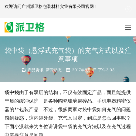
欢迎访问
广州派卫格包装材料实业有限公司官网
！
产品咨询：
139-2881-3341
|
English
| 网站地图
袋中袋（悬浮式充气袋）的充气方式以及注
意事项
产品资讯
,
新闻动态
2017年8月1日 下午3:03
袋中袋
由于有双层的结构，不仅有效固定产品，而且能提供
**质的缓冲保护，是各种陶瓷玻璃易碎品、手机电器精密仪
器的**包装产品！不过，很多商家对袋中袋如何充气的问题
感到疑惑，这内袋外袋、充气又固定，到底是怎么回事呢？
下面小派就来为各位讲讲袋中袋的充气方法以及在充气过程
中需要注意是问题!