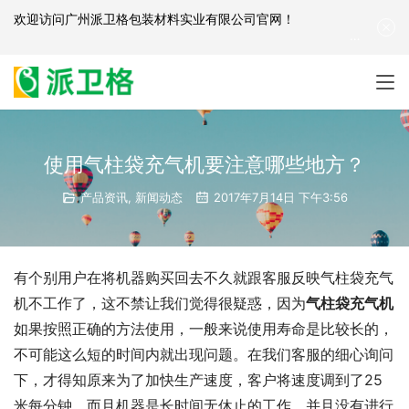
欢迎访问
广州派卫格包装材料实业有限公司官网
！
产品咨询：
139-2881-3341
|
English
| 网站地图
使用气柱袋充气机要注意哪些地方？
产品资讯
,
新闻动态
2017年7月14日 下午3:56
有个别用户在将机器购买回去不久就跟客服反映气柱袋充气
机不工作了，这不禁让我们觉得很疑惑，因为
气柱袋充气机
如果按照正确的方法使用，一般来说使用寿命是比较长的，
不可能这么短的时间内就出现问题。在我们客服的细心询问
下，才得知原来为了加快生产速度，客户将速度调到了25
米每分钟，而且机器是长时间无休止的工作，并且没有进行