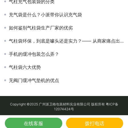
气柱充气包装袋的分类
充气袋是什么？小派带你认识充气袋
如何鉴别气柱袋生产厂家的优劣
气柱袋环保，到底是噱头还是实力？—— 从商家痛点出发，解锁气柱袋包装的真实价值
手机的缓冲包装怎么弄？
气柱袋六大优势
无阀门缓冲气垫机的优点
Copyright ©2025 广州派卫格包装材料实业有限公司 版权所有
粤ICP备
12074424号
在线客服
拨打电话
地图
QQ
电话
微信