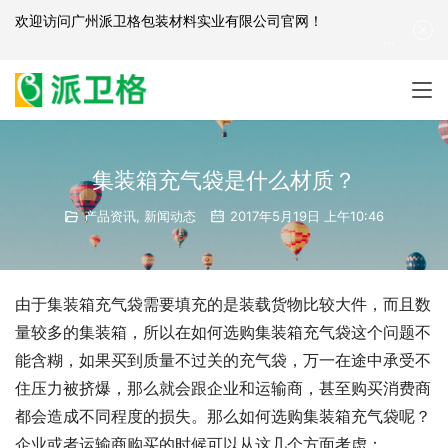
欢迎访问
广州派卫格包装材料实业有限公司官网
！
产品咨询：
139-2881-3341
|
English
| 网站地图
集装箱充气袋是什么材质？
产品资讯
,
新闻动态
2017年5月19日 上午10:46
由于集装箱充气袋需要填充的是装载货物比较大件，而且数
量较多的集装箱，所以在如何选购集装箱充气袋这个问题不
能含糊，如果买到质量不过关的充气袋，万一在途中承受不
住压力被挤爆，那么就会跟企业和运输商，甚至购买消费商
都会造成不同程度的损失。那么如何选购集装箱充气袋呢？
企业或者运输商购买的时候可以从这几个方面考虑：