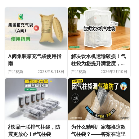
A阀集装箱充气袋使用指
解决饮水机运输破损！气
南
柱袋为您提升满意度，降
低售后成本
产品视频
2023年8月18日
产品视频
2026年2月10日
🍾饮品十联排气柱袋，防
为什么精明厂家都换这款
震更放心！#气柱袋
气柱袋？——答案在这里