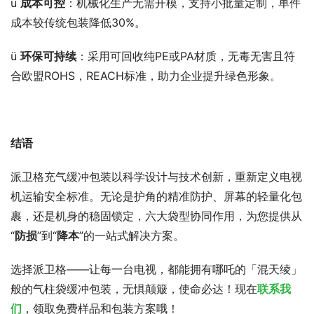
ü 
成本可控
：机械化生产无需开模，支持小批量定制，单件
成本较传统包装降低30%。
ü 
环保可持续
：采用可回收纯PE或PA材质，无毒无害且符
合欧盟ROHS，REACH标准，助力企业提升绿色形象。
结语
派卫格充气缓冲包装以科学设计与技术创新，重新定义电视
机运输安全标准。无论是护角的精准防护、屏幕的轻量化包
裹，还是机身的稳固锁定，六大袋型协同作用，为您提供从
“
防损
”到“
降本
”的一站式解决方案。
选择派卫格——让每一台电视，都能拥有哪吒的「混天绫」
般的气柱袋缓冲包装，无惧颠簸，使命必达！现在
联系我
们
，领取免费样品和包装方案哦！