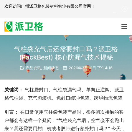
欢迎访问
广州派卫格包装材料实业有限公司官网
！
产品咨询：
139-2881-3341
|
English
| 网站地图
气柱袋充气后还需要封口吗？派卫格
(PackBest) 核心防漏气技术揭秘
产品资讯
,
新闻动态
2026年2月10日 下午4:16
关键词：
 气柱袋封口、气柱袋漏气吗、单向止逆阀、派卫
格气柱袋、充气包装机、免封口缓冲包装、跨境物流包装
引言：
 在日常使用气柱袋包装产品时，很多初次接触的客
户都会有这样一个疑问：“气柱袋充气后，空气会不会跑出
来？我还需要用封口机或者胶带进行额外封口吗？” 今天，