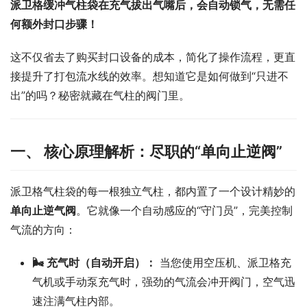
派卫格缓冲气柱袋在充气拔出气嘴后，会自动锁气，无需任
何额外封口步骤！
这不仅省去了购买封口设备的成本，简化了操作流程，更直
接提升了打包流水线的效率。想知道它是如何做到“只进不
出”的吗？秘密就藏在气柱的阀门里。
一、 核心原理解析：尽职的“单向止逆阀”
派卫格气柱袋的每一根独立气柱，都内置了一个设计精妙的
单向止逆气阀
。它就像一个自动感应的“守门员”，完美控制
气流的方向：
🌬️ 充气时（自动开启）：
当您使用空压机、派卫格充
气机或手动泵充气时，强劲的气流会冲开阀门，空气迅
速注满气柱内部。