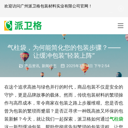
欢迎访问
广州派卫格包装材料实业有限公司官网
！
产品咨询：
139-2881-3341
|
English
| 网站地图
气柱袋，为何能简化您的包装步骤？——
让缓冲包装“轻装上阵”
产品资讯
,
新闻动态
2025年3月14日 下午2:54
在这个追求高效与绿色并行的时代，商品包装不仅是安全的
守护，更是品牌故事的载体。然而，传统包装材料的繁琐操
作与高昂成本，常令商家在包装之路上步履维艰。您是否也
曾为包装的繁琐而蹙眉？是否正寻求一种既高效又环保的包
装新解？今天，就让我们一起探索，派卫格如何通过
气柱袋
这一新型缓冲包装，帮助您彻底告别繁琐的包装流程，让您