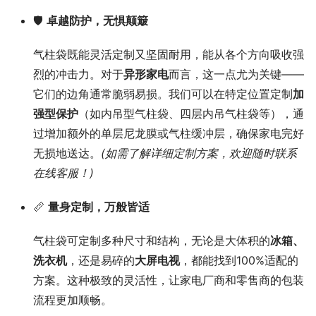
🛡️
卓越防护，无惧颠簸
气柱袋既能灵活定制又坚固耐用，能从各个方向吸收强
烈的冲击力。对于
异形家电
而言，这一点尤为关键——
它们的边角通常脆弱易损。我们可以在特定位置定制
加
强型保护
（如内吊型气柱袋、四层内吊气柱袋等），通
过增加额外的单层尼龙膜或气柱缓冲层，确保家电完好
无损地送达。
(如需了解详细定制方案，欢迎随时联系
在线客服！)
📏
量身定制，万般皆适
气柱袋可定制多种尺寸和结构，无论是大体积的
冰箱、
洗衣机
，还是易碎的
大屏电视
，都能找到100%适配的
方案。这种极致的灵活性，让家电厂商和零售商的包装
流程更加顺畅。