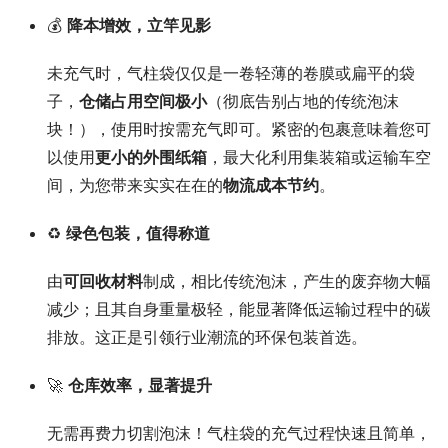
💰
降本增效，立竿见影
未充气时，气柱袋仅仅是一卷轻薄的卷膜或扁平的袋
子，
仓储占用空间极小
（彻底告别占地的传统泡沫
块！），使用时按需充气即可。紧密的包裹意味着您可
以使用
更小的外围纸箱
，最大化利用集装箱或运输车空
间，为您带来实实在在的
物流成本节约
。
♻️
绿色包装，值得称道
由
可回收材料
制成，相比传统泡沫，产生的废弃物大幅
减少；且其自身重量极轻，能显著降低运输过程中的碳
排放。这正是引领行业潮流的环保包装首选。
🚀
仓库效率，显著提升
无需再费力切割泡沫！气柱袋的充气过程快速且简单，