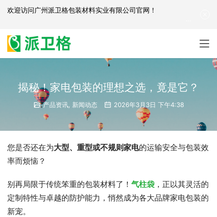
欢迎访问
广州派卫格包装材料实业有限公司官网
！
产品咨询：
139-2881-3341
|
English
| 网站地图
揭秘！家电包装的理想之选，竟是它？
产品资讯
,
新闻动态
2026年3月3日 下午4:38
您是否还在为
大型、重型或不规则家电
的运输安全与包装效
率而烦恼？
别再局限于传统笨重的包装材料了！
气柱袋
，正以其灵活的
定制特性与卓越的防护能力，悄然成为各大品牌家电包装的
新宠。