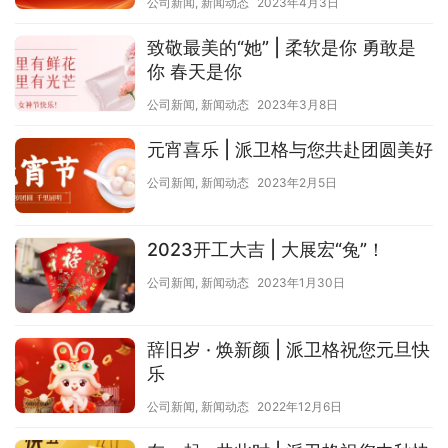
公司新闻
,
新闻动态
2023年4月3日
致敬最美的“她” | 柔软是你 勇敢是
你 春天是你
公司新闻
,
新闻动态
2023年3月8日
元宵喜乐 | 派卫格与您共赴团圆美好
公司新闻
,
新闻动态
2023年2月5日
2023开工大吉 | 大展宏“兔”！
公司新闻
,
新闻动态
2023年1月30日
辞旧岁 · 焕新颜 | 派卫格祝您元旦快
乐
公司新闻
,
新闻动态
2022年12月6日