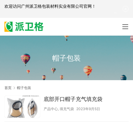
欢迎访问
广州派卫格包装材料实业有限公司官网
！
产品咨询：
139-2881-3341
|
English
| 网站地图
帽子包装
首页
帽子包装
底部开口帽子充气填充袋
产品中心
,
填充气袋
2023年9月5日