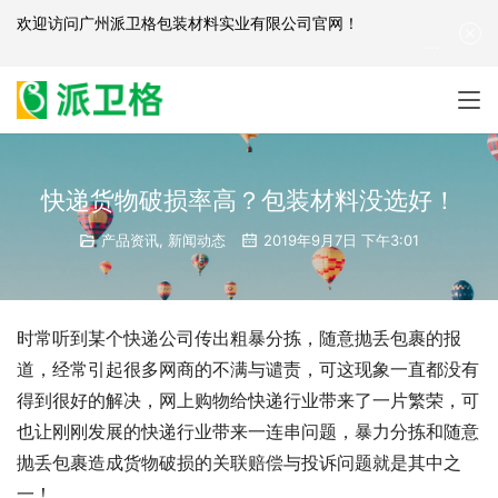
欢迎访问
广州派卫格包装材料实业有限公司官网
！
产品咨询：
139-2881-3341
|
English
| 网站地图
快递货物破损率高？包装材料没选好！
产品资讯
,
新闻动态
2019年9月7日 下午3:01
时常听到某个快递公司传出粗暴分拣，随意抛丢包裹的报
道，经常引起很多网商的不满与谴责，可这现象一直都没有
得到很好的解决，网上购物给快递行业带来了一片繁荣，可
也让刚刚发展的快递行业带来一连串问题，暴力分拣和随意
抛丢包裹造成货物破损的关联赔偿与投诉问题就是其中之
一！