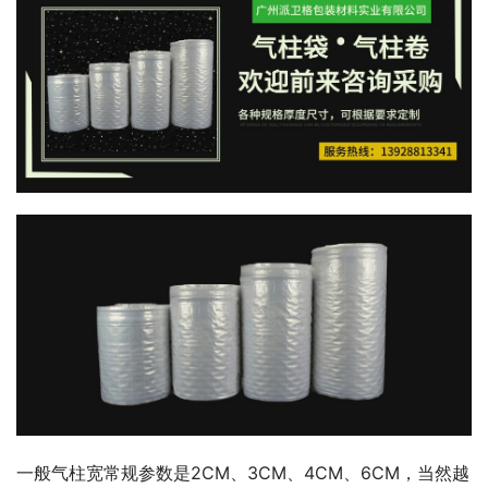
一般气柱宽常规参数是2CM、3CM、4CM、6CM，当然越