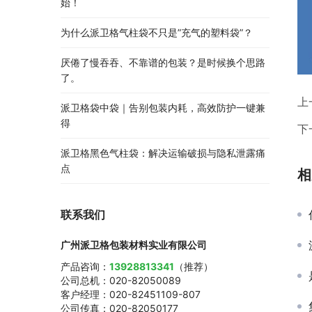
始！
为什么派卫格气柱袋不只是”充气的塑料袋”？
厌倦了慢吞吞、不靠谱的包装？是时候换个思路
了。
上
派卫格袋中袋｜告别包装内耗，高效防护一键兼
得
下
派卫格黑色气柱袋：解决运输破损与隐私泄露痛
点
相
联系我们
广州派卫格包装材料实业有限公司
产品咨询：
13928813341
（推荐）
公司总机：020-82050089
客户经理：020-82451109-807
公司传真：020-82050177