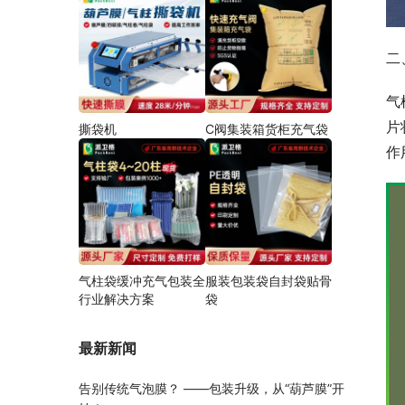
二
气
片
撕袋机
C阀集装箱货柜充气袋
作
气柱袋缓冲充气包装全
服装包装袋自封袋贴骨
行业解决方案
袋
最新新闻
告别传统气泡膜？ ——包装升级，从“葫芦膜”开