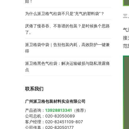
始！
为什么派卫格气柱袋不只是”充气的塑料袋”？
三
厌倦了慢吞吞、不靠谱的包装？是时候换个思路
气
了。
接
派卫格袋中袋｜告别包装内耗，高效防护一键兼
范
得
派卫格黑色气柱袋：解决运输破损与隐私泄露痛
点
联系我们
广州派卫格包装材料实业有限公司
产品咨询：
13928813341
（推荐）
公司总机：020-82050089
客户经理：020-82451109-807
公司传真：020-82050177