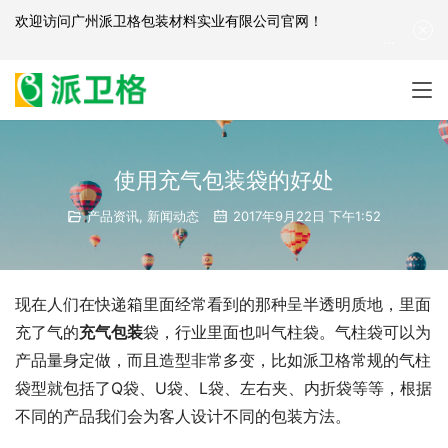
欢迎访问
广州派卫格包装材料实业有限公司官网
！
产品咨询：
139-2881-3341
|
English
| 网站地图
使用充气包装袋的好处
产品资讯
,
新闻动态
2017年9月22日 下午1:52
现在人们在快递箱里面经常看到的那种呈半透明质地，里面
充了气的
充气包装
袋，行业里面也叫气柱袋。气柱袋可以为
产品量身定做，而且造型非常多变，比如派卫格常规的气柱
袋型就包括了Q袋、U袋、L袋、左右夹、内折袋等等，根据
不同的产品我们会为客人设计不同的包装方法。