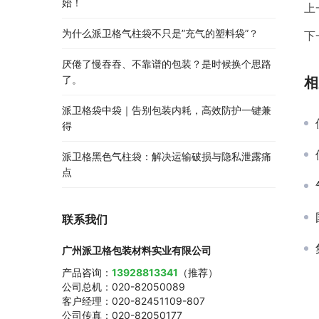
始！
上
为什么派卫格气柱袋不只是”充气的塑料袋”？
下
厌倦了慢吞吞、不靠谱的包装？是时候换个思路
了。
相
派卫格袋中袋｜告别包装内耗，高效防护一键兼
得
派卫格黑色气柱袋：解决运输破损与隐私泄露痛
点
联系我们
广州派卫格包装材料实业有限公司
产品咨询：
13928813341
（推荐）
公司总机：020-82050089
客户经理：020-82451109-807
公司传真：020-82050177