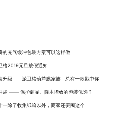
饼的充气缓冲包装方案可以这样做
卫格2019元旦放假通知
装升级——派卫格葫芦膜家族，总有一款戳中你
柱袋 —— 保护商品、降本增效的包装优选？
十一除了收集纸箱以外，商家还要囤这个