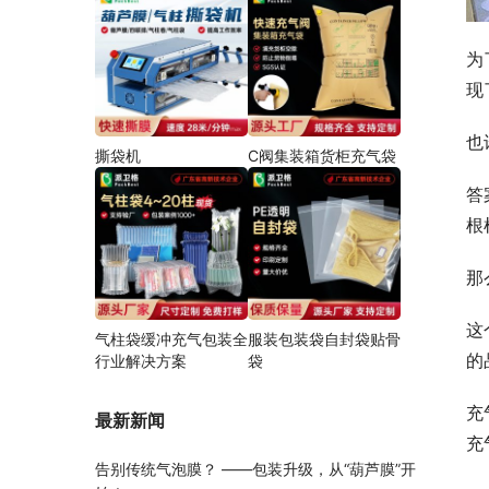
为
现
也
撕袋机
C阀集装箱货柜充气袋
答
根
那
这
气柱袋缓冲充气包装全
服装包装袋自封袋贴骨
的
行业解决方案
袋
充
最新新闻
充
告别传统气泡膜？ ——包装升级，从“葫芦膜”开