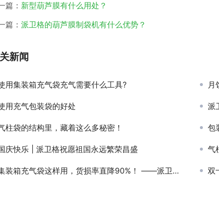
一篇：
新型葫芦膜有什么用处？
一篇：
派卫格的葫芦膜制袋机有什么优势？
关新闻
使用集装箱充气袋充气需要什么工具?
月
使用充气包装袋的好处
派
气柱袋的结构里，藏着这么多秘密！
包
国庆快乐 | 派卫格祝愿祖国永远繁荣昌盛
气
集装箱充气袋这样用，货损率直降90%！ ——派卫格20年经验一次说清
双